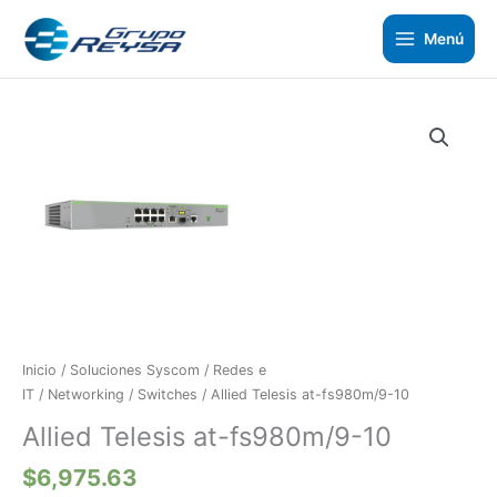
Ir
al
Menú
contenido
Allied
Telesis
at-
fs980m/9-
10
cantidad
Inicio
/
Soluciones Syscom
/
Redes e
IT
/
Networking
/
Switches
/ Allied Telesis at-fs980m/9-10
Allied Telesis at-fs980m/9-10
$
6,975.63