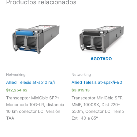
Productos relacionados
AGOTADO
Networking
Networking
Allied Telesis at-sp10lra/i
Allied Telesis at-spsx/i-90
$
12,254.62
$
3,915.13
Transceptor MiniGbic SFP+
Transceptor MiniGbic SFP,
Monomodo 10G-LR, distancia
MMF, 1000SX, Dist 220-
10 km conector LC, Versión
550m, Conector LC, Temp
TAA
Ext -40 a 85º