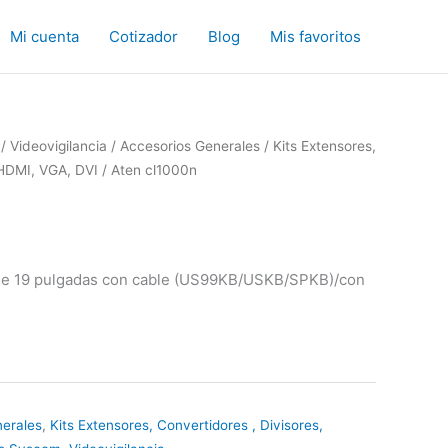
Mi cuenta
Cotizador
Blog
Mis favoritos
/
Videovigilancia
/
Accesorios Generales
/
Kits Extensores,
 HDMI, VGA, DVI
/ Aten cl1000n
e 19 pulgadas con cable (US99KB/USKB/SPKB)/con
erales
,
Kits Extensores, Convertidores , Divisores,