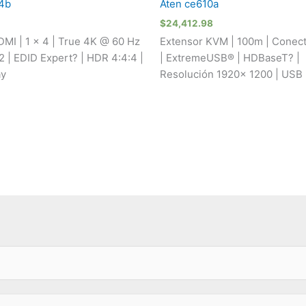
84b
Aten ce610a
$
24,412.98
DMI | 1 x 4 | True 4K @ 60 Hz
Extensor KVM | 100m | Conect
2 | EDID Expert? | HDR 4:4:4 |
| ExtremeUSB® | HDBaseT? |
ay
Resolución 1920x 1200 | USB 