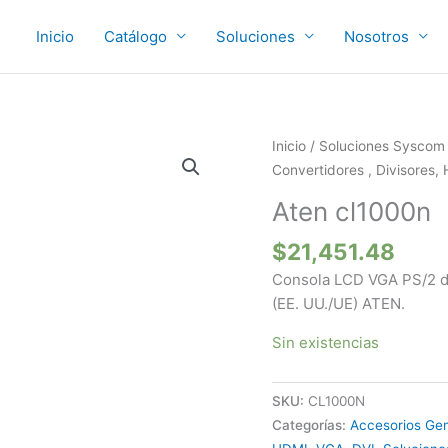
Inicio
Catálogo
Soluciones
Nosotros
Inicio
/
Soluciones Syscom
Convertidores , Divisores,
Aten cl1000n
$
21,451.48
Consola LCD VGA PS/2 d
(EE. UU./UE) ATEN.
Sin existencias
SKU:
CL1000N
Categorías:
Accesorios Gen