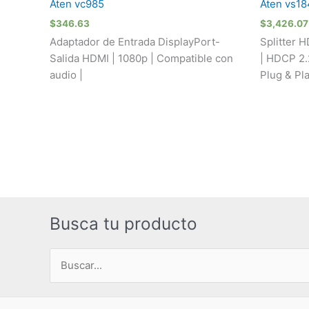
Aten vc985
Aten vs1
$
346.63
$
3,426.07
Adaptador de Entrada DisplayPort-
Splitter H
Salida HDMI | 1080p | Compatible con
| HDCP 2.
audio |
Plug & Pl
Busca tu producto
Buscar
por: