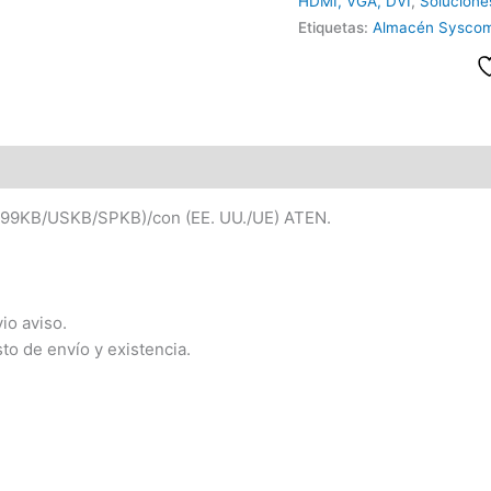
HDMI, VGA, DVI
,
Solucion
Etiquetas:
Almacén Sysco
S99KB/USKB/SPKB)/con (EE. UU./UE) ATEN.
io aviso.
sto de envío y existencia.