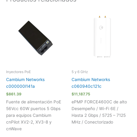
Inyectores PoE
5 y 6 GHz
Cambium Networks
Cambium Networks
c000000l141a
c060940c121c
$
861.39
$
11,187.75
Fuente de alimentación PoE
ePMP FORCE4600C de alto
56Vcc 60W puertos 5 Gbps
Desempeño / Wi-Fi 6E /
para equipos Cambium
Hasta 2 Gbps / 5725 – 7125
cnPilot XV2-2, XV3-8 y
MHz / Conectorizado
cnWave