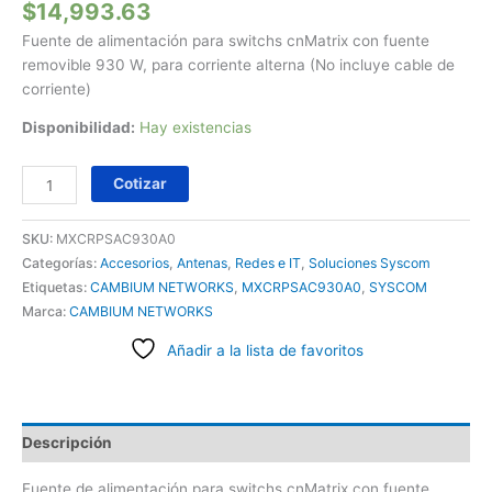
$
14,993.63
Fuente de alimentación para switchs cnMatrix con fuente
removible 930 W, para corriente alterna (No incluye cable de
corriente)
Disponibilidad:
Hay existencias
Cotizar
SKU:
MXCRPSAC930A0
Categorías:
Accesorios
,
Antenas
,
Redes e IT
,
Soluciones Syscom
Etiquetas:
CAMBIUM NETWORKS
,
MXCRPSAC930A0
,
SYSCOM
Marca:
CAMBIUM NETWORKS
Añadir a la lista de favoritos
Descripción
Fuente de alimentación para switchs cnMatrix con fuente