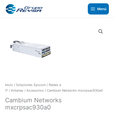
Ir
al
Menú
contenido
Cambium
Networks
mxcrpsac930a0
cantidad
Inicio
/
Soluciones Syscom
/
Redes e
IT
/
Antenas
/
Accesorios
/ Cambium Networks mxcrpsac930a0
Cambium Networks
mxcrpsac930a0