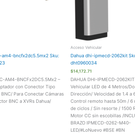
Acceso Vehicular
-am4-bncfx2dc5.5mx2 Sku:
Dahua dhi-ipmecd-2062kit Sk
23
dht0960034
$
14,172.71
C-AM4-BNCFx2DC5.5Mx2 –
DAHUA DHI-IPMECD-2062KIT 
ptador con Conector Tipo
Vehicular LED de 4 Metros/Do
a BNC/ Para Conectar Cámaras
Dirección/ Velocidad de 1.4 a 
ctor BNC a XVRs Dahua/
Control remoto hasta 50m / 6 
de ciclos / Sin resorte / 1500
Motor CC sin escobillas /INC
BRAZO IPMECD-0262-M40-
LED/#LoNuevo #BSE #BN