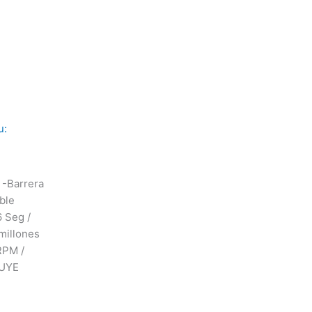
u:
-Barrera
ble
6 Seg /
millones
 RPM /
LUYE