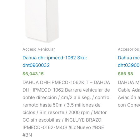
Acceso Vehicular
Accesorios
Dahua dhi-ipmecd-1062 Sku:
Dahua mc
dht0960032
dht03900
$
6,043.15
$
86.58
DAHUA DHI-IPMECD-1062KIT – DAHUA
DAHUA M
DHI-IPMECD-1062 Barrera vehicular de
Cable Ada
doble dirección / 4m/2 a 6 seg. / control
Aviación 
remoto hasta 50m / 3.5 millones de
con Cone
ciclos / Sin resorte / 2000 rpm / Motor
CC sin escobillas / INCLUYE BRAZO
IPMECD-0162-M40/ #LoNuevo #BSE
#BN