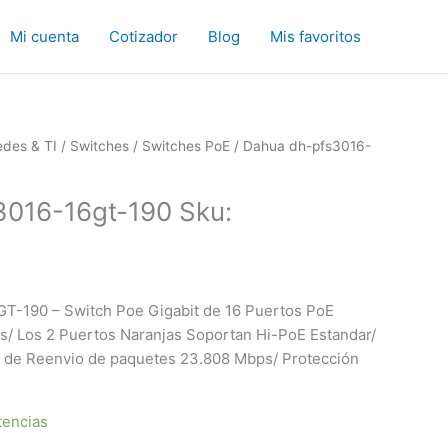
Mi cuenta
Cotizador
Blog
Mis favoritos
edes & TI
/
Switches
/
Switches PoE
/ Dahua dh-pfs3016-
3016-16gt-190 Sku:
190 – Switch Poe Gigabit de 16 Puertos PoE
es/ Los 2 Puertos Naranjas Soportan Hi-PoE Estandar/
 de Reenvio de paquetes 23.808 Mbps/ Protección
tencias