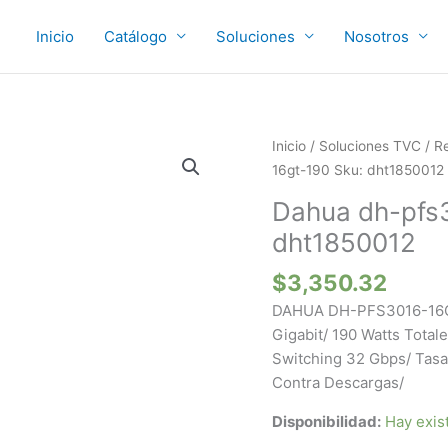
Inicio
Catálogo
Soluciones
Nosotros
Dahua
Inicio
/
Soluciones TVC
/
R
dh-
16gt-190 Sku: dht1850012
pfs3016-
Dahua dh-pfs
16gt-
dht1850012
190
Sku:
$
3,350.32
dht1850012
DAHUA DH-PFS3016-16GT-
cantidad
Gigabit/ 190 Watts Total
Switching 32 Gbps/ Tasa
Contra Descargas/
Disponibilidad:
Hay exis