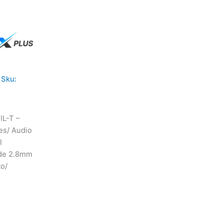
 Sku:
L-T –
es/ Audio
l
 de 2.8mm
to/