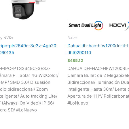
 y NVRs
Bullet
-ipc-pts2649c-3e3z-4gb20
Dahua dh-hac-hfw1200rln-il-t
0060135
dht0290110
$
485.12
H-IPC-PTS2649C-3E3Z-
DAHUA DH-HAC-HFW1200RL-I
mara PT Solar 4G WizColor/
Camara Bullet de 2 Megapixel
3MP/ SMD 3.0/ Disuasión
Bidireccional/ Iluminación Dua
udio bidireccional/ Zoom
Inteligente Hasta 30m/ Lente
teligente/ Auto tracking Lite/
Apertura de 111°/ Policarbona
(Always-On Video)/ IP 66/
#LoNuevo
icro SD/ #LoNuevo