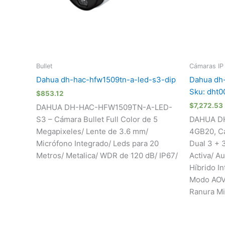
Bullet
Cámaras IP
Dahua dh-hac-hfw1509tn-a-led-s3-dip
Dahua dh
Sku: dht
$
853.12
$
7,272.53
DAHUA DH-HAC-HFW1509TN-A-LED-
S3 – Cámara Bullet Full Color de 5
DAHUA D
Megapixeles/ Lente de 3.6 mm/
4GB20, Cá
Micrófono Integrado/ Leds para 20
Dual 3 + 
Metros/ Metalica/ WDR de 120 dB/ IP67/
Activa/ A
Híbrido In
Modo AOV 
Ranura M