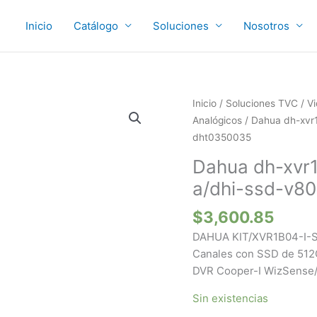
Inicio
Catálogo
Soluciones
Nosotros
Inicio
/
Soluciones TVC
/
Vi
Analógicos
/ Dahua dh-xvr
dht0350035
Dahua dh-xvr1
a/dhi-ssd-v8
$
3,600.85
DAHUA KIT/XVR1B04-I-SS
Canales con SSD de 512G
DVR Cooper-I WizSense/ 
Sin existencias