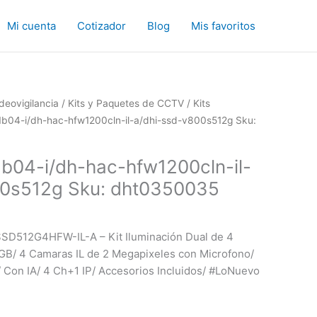
Mi cuenta
Cotizador
Blog
Mis favoritos
deovigilancia
/
Kits y Paquetes de CCTV
/
Kits
1b04-i/dh-hac-hfw1200cln-il-a/dhi-ssd-v800s512g Sku:
b04-i/dh-hac-hfw1200cln-il-
00s512g Sku: dht0350035
D512G4HFW-IL-A – Kit Iluminación Dual de 4
B/ 4 Camaras IL de 2 Megapixeles con Microfono/
Con IA/ 4 Ch+1 IP/ Accesorios Incluidos/ #LoNuevo