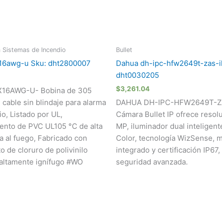
 Sistemas de Incendio
Bullet
16awg-u Sku: dht2800007
Dahua dh-ipc-hfw2649t-zas-il
dht0030205
$
3,261.04
16AWG-U- Bobina de 305
 cable sin blindaje para alarma
DAHUA DH-IPC-HFW2649T-ZA
o, Listado por UL,
Cámara Bullet IP ofrece resol
ento de PVC UL105 °C de alta
MP, iluminador dual inteligente
a al fuego, Fabricado con
Color, tecnología WizSense, 
o de cloruro de polivinilo
integrado y certificación IP67,
altamente ignífugo #WO
seguridad avanzada.