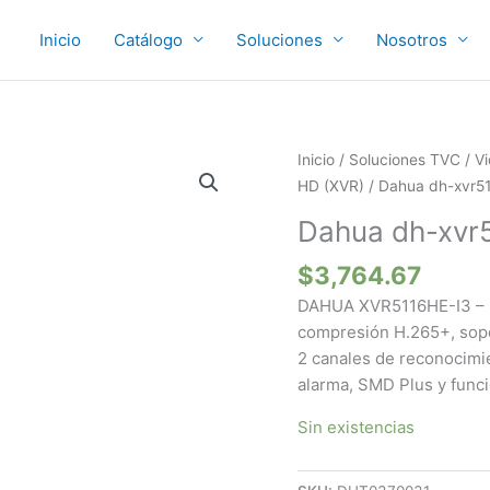
Inicio
Catálogo
Soluciones
Nosotros
Inicio
/
Soluciones TVC
/
Vi
HD (XVR)
/ Dahua dh-xvr5
Dahua dh-xvr
$
3,764.67
DAHUA XVR5116HE-I3 – D
compresión H.265+, sopo
2 canales de reconocimie
alarma, SMD Plus y func
Sin existencias