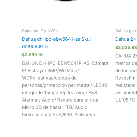
Cámaras IP y NVRs
Cables para
Dahua dh-ipc-ebw5641-as Sku:
Dahua 2x
dht0080013
$
3,525.88
$
3,659.16
DAHUA 2X
DAHUA DH-IPC-EBW5641P-AS-Cámara
metros de
IP Fisheye/ 6MP/WizMind/
de Incendi
WDR/Heatmap/conteo de
Revestimi
personas/protección perimetral/ LED IR
resistenci
integrado 15m/ deep learning/ E&S
aislamient
Alarma y Audio/ Ranura para tarjeta
UL105 °C 
Micro SD de hasta 1 TB/ Audio
bidireccional/ PoE/IK10 #LoNuevo