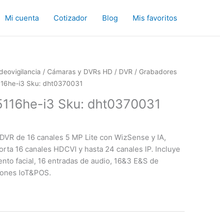
Mi cuenta
Cotizador
Blog
Mis favoritos
deovigilancia
/
Cámaras y DVRs HD
/
DVR / Grabadores
116he-i3 Sku: dht0370031
5116he-i3 Sku: dht0370031
VR de 16 canales 5 MP Lite con WizSense y IA,
rta 16 canales HDCVI y hasta 24 canales IP. Incluye
nto facial, 16 entradas de audio, 16&3 E&S de
iones IoT&POS.