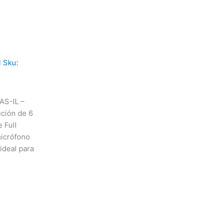
 Sku:
S-IL –
ución de 6
 Full
micrófono
 ideal para