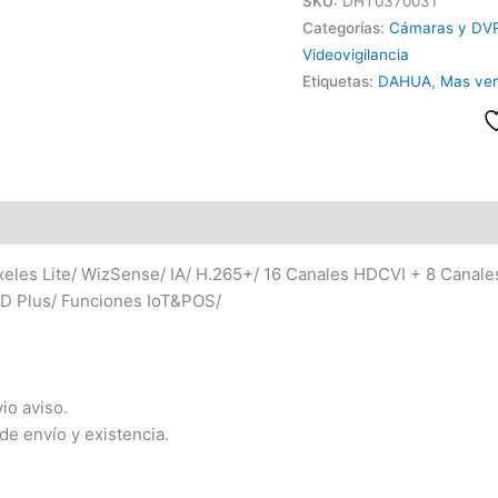
SKU:
DHT0370031
Categorías:
Cámaras y DV
Videovigilancia
Etiquetas:
DAHUA
,
Mas ven
es Lite/ WizSense/ IA/ H.265+/ 16 Canales HDCVI + 8 Canales
MD Plus/ Funciones IoT&POS/
io aviso.
de envío y existencia.