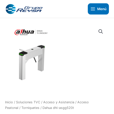
Ir
al
Menú
contenido
Inicio
/
Soluciones TVC
/
Acceso y Asistencia
/
Acceso
Peatonal
/
Torniquetes
/ Dahua dhi-asgg520t