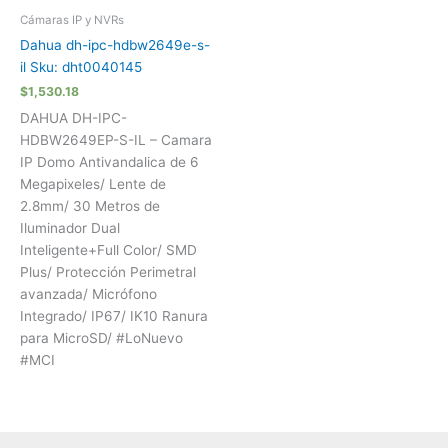
Cámaras IP y NVRs
Dahua dh-ipc-hdbw2649e-s-
il Sku: dht0040145
$
1,530.18
DAHUA DH-IPC-
HDBW2649EP-S-IL – Camara
IP Domo Antivandalica de 6
Megapixeles/ Lente de
2.8mm/ 30 Metros de
Iluminador Dual
Inteligente+Full Color/ SMD
Plus/ Protección Perimetral
avanzada/ Micrófono
Integrado/ IP67/ IK10 Ranura
para MicroSD/ #LoNuevo
#MCI