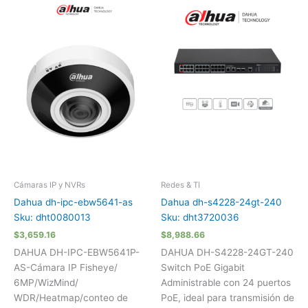
Cámaras IP y NVRs
Redes & TI
Dahua dh-ipc-ebw5641-as
Dahua dh-s4228-24gt-240
Sku: dht0080013
Sku: dht3720036
$
3,659.16
$
8,988.66
DAHUA DH-IPC-EBW5641P-
DAHUA DH-S4228-24GT-240
AS-Cámara IP Fisheye/
Switch PoE Gigabit
6MP/WizMind/
Administrable con 24 puertos
WDR/Heatmap/conteo de
PoE, ideal para transmisión de