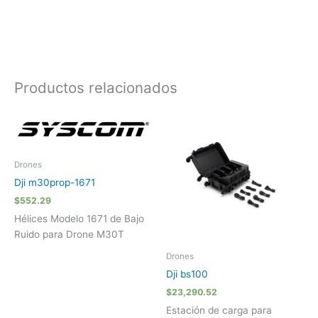
Productos relacionados
Drones
Dji m30prop-1671
$
552.29
Hélices Modelo 1671 de Bajo
Ruido para Drone M30T
Drones
Dji bs100
$
23,290.52
Estación de carga para