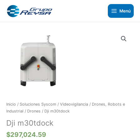
Ir
al
Menú
contenido
Dji
m30tdock
cantidad
Inicio
/
Soluciones Syscom
/
Videovigilancia
/
Drones, Robots e
Industrial
/
Drones
/ Dji m30tdock
Dji m30tdock
$
297,024.59