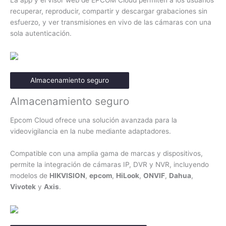
La app y el visor web de EPCOM Cloud permiten a los usuarios
recuperar, reproducir, compartir y descargar grabaciones sin
esfuerzo, y ver transmisiones en vivo de las cámaras con una
sola autenticación.
Almacenamiento seguro
Almacenamiento seguro
Epcom Cloud ofrece una solución avanzada para la
videovigilancia en la nube mediante adaptadores.
Compatible con una amplia gama de marcas y dispositivos,
permite la integración de cámaras IP, DVR y NVR, incluyendo
modelos de
HIKVISION
,
epcom
,
HiLook
,
ONVIF
,
Dahua
,
Vivotek
y
Axis
.