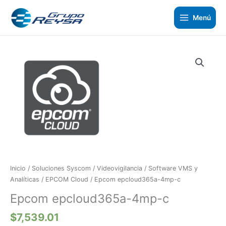
Ir
al
Menú
contenido
Epcom
epcloud365a-
4mp-
c
cantidad
Inicio
/
Soluciones Syscom
/
Videovigilancia
/
Software VMS y
Analíticas
/
EPCOM Cloud
/ Epcom epcloud365a-4mp-c
Epcom epcloud365a-4mp-c
$
7,539.01