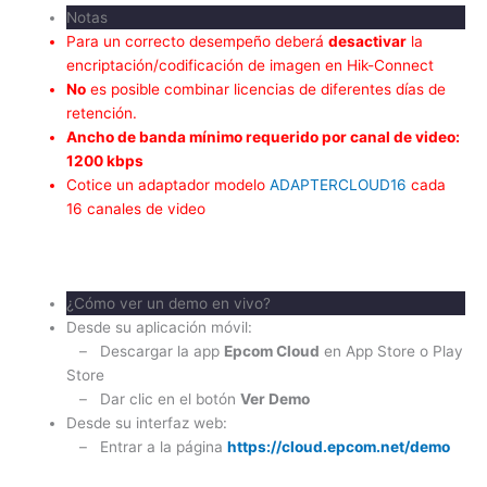
Notas
Para un correcto desempeño deberá
desactivar
la
encriptación/codificación de imagen en Hik-Connect
No
es posible combinar licencias de diferentes días de
retención.
Ancho de banda mínimo requerido por canal de video:
1200 kbps
Cotice un adaptador modelo
ADAPTERCLOUD16
cada
16 canales de video
¿Cómo ver un demo en vivo?
Desde su aplicación móvil:
– Descargar la app
Epcom Cloud
en App Store o Play
Store
– Dar clic en el botón
Ver Demo
Desde su interfaz web:
– Entrar a la página
https://cloud.epcom.net/demo