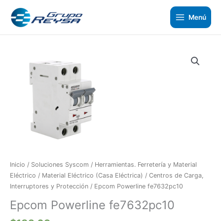
Ir
al
Menú
contenido
Epcom
Buscar
Powerline
por:
fe7632pc10
cantidad
Inicio
/
Soluciones Syscom
/
Herramientas. Ferretería y Material
Eléctrico
/
Material Eléctrico (Casa Eléctrica)
/
Centros de Carga,
Interruptores y Protección
/ Epcom Powerline fe7632pc10
Epcom Powerline fe7632pc10