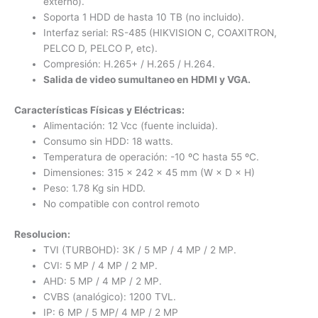
externo).
Soporta 1 HDD de hasta 10 TB (no incluido).
Interfaz serial: RS-485 (HIKVISION C, COAXITRON,
PELCO D, PELCO P, etc).
Compresión: H.265+ / H.265 / H.264.
Salida de video sumultaneo en HDMI y VGA.
Características Físicas y Eléctricas:
Alimentación: 12 Vcc (fuente incluida).
Consumo sin HDD: 18 watts.
Temperatura de operación: -10 ºC hasta 55 ºC.
Dimensiones: 315 x 242 x 45 mm (W × D × H)
Peso: 1.78 Kg sin HDD.
No compatible con control remoto
Resolucion:
TVI (TURBOHD): 3K / 5 MP / 4 MP / 2 MP.
CVI: 5 MP / 4 MP / 2 MP.
AHD: 5 MP / 4 MP / 2 MP.
CVBS (analógico): 1200 TVL.
IP: 6 MP / 5 MP/ 4 MP / 2 MP