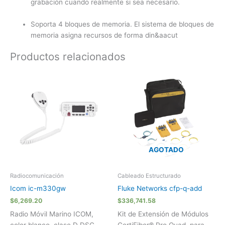
grabación cuando realmente si sea necesario.
Soporta 4 bloques de memoria. El sistema de bloques de
memoria asigna recursos de forma din&aacut
Productos relacionados
AGOTADO
Radiocomunicación
Cableado Estructurado
Icom ic-m330gw
Fluke Networks cfp-q-add
$
6,269.20
$
336,741.58
Radio Móvil Marino ICOM,
Kit de Extensión de Módulos
color blanco, clase D DSC.
CertiFiber® Pro Quad, para