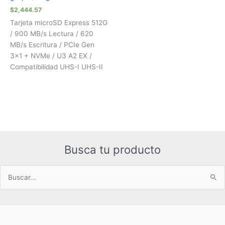
$
2,444.57
Tarjeta microSD Express 512G
/ 900 MB/s Lectura / 620
MB/s Escritura / PCIe Gen
3×1 + NVMe / U3 A2 EX /
Compatibilidad UHS-I UHS-II
Busca tu producto
Buscar
por: