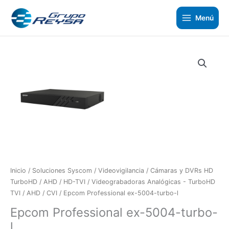
Ir
al
Menú
contenido
Epcom
Professional
ex-
5004-
turbo-
l
cantidad
Inicio
/
Soluciones Syscom
/
Videovigilancia
/
Cámaras y DVRs HD
TurboHD / AHD / HD-TVI
/
Videograbadoras Analógicas - TurboHD
TVI / AHD / CVI
/ Epcom Professional ex-5004-turbo-l
Epcom Professional ex-5004-turbo-
l