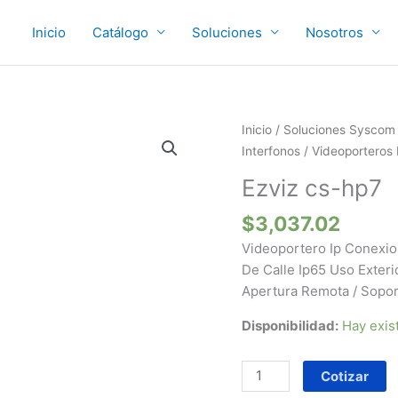
Inicio
Catálogo
Soluciones
Nosotros
Ezviz
Inicio
/
Soluciones Syscom
cs-
Interfonos
/
Videoporteros 
hp7
Ezviz cs-hp7
cantidad
$
3,037.02
Videoportero Ip Conexion
De Calle Ip65 Uso Exteri
Apertura Remota / Sopor
Disponibilidad:
Hay exis
Cotizar