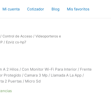
Mi cuenta
Cotizador
Blog
Mis favoritos
/
Control de Acceso
/
Videoporteros e
IP
/ Ezviz cs-hp7
 A 2 Hilos / Con Monitor Wi-Fi Para Interior / Frente
or Protegido / Camara 3 Mp / Llamada A La App /
ta 2 Puertas / Micro Sd
tencias