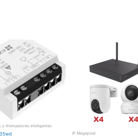
 y Atenuadores Inteligentes
t35wd
IP Megapixel