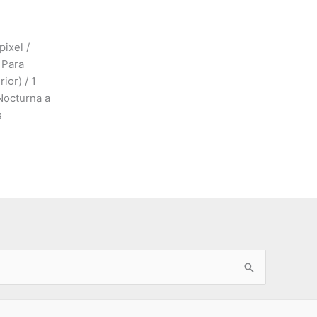
ixel /
 Para
ior) / 1
Nocturna a
s