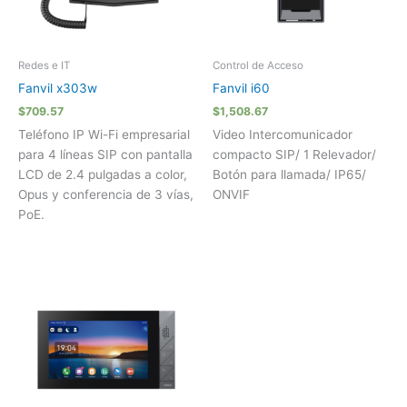
Redes e IT
Control de Acceso
Fanvil x303w
Fanvil i60
$
709.57
$
1,508.67
Teléfono IP Wi-Fi empresarial
Video Intercomunicador
para 4 líneas SIP con pantalla
compacto SIP/ 1 Relevador/
LCD de 2.4 pulgadas a color,
Botón para llamada/ IP65/
Opus y conferencia de 3 vías,
ONVIF
PoE.