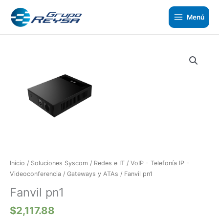
Ir
al
Menú
contenido
Inicio
/
Soluciones Syscom
/
Redes e IT
/
VoIP - Telefonía IP -
Videoconferencia
/
Gateways y ATAs
/ Fanvil pn1
Fanvil pn1
$
2,117.88