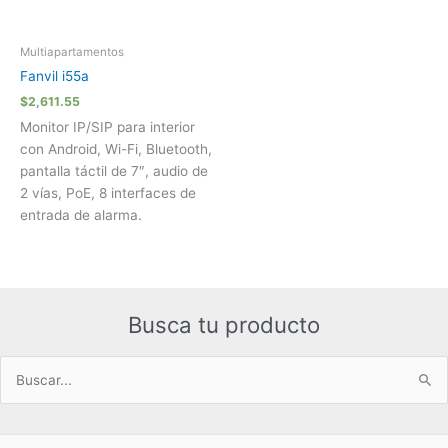
Multiapartamentos
Fanvil i55a
$
2,611.55
Monitor IP/SIP para interior
con Android, Wi-Fi, Bluetooth,
pantalla táctil de 7″, audio de
2 vías, PoE, 8 interfaces de
entrada de alarma.
Busca tu producto
Buscar
por: