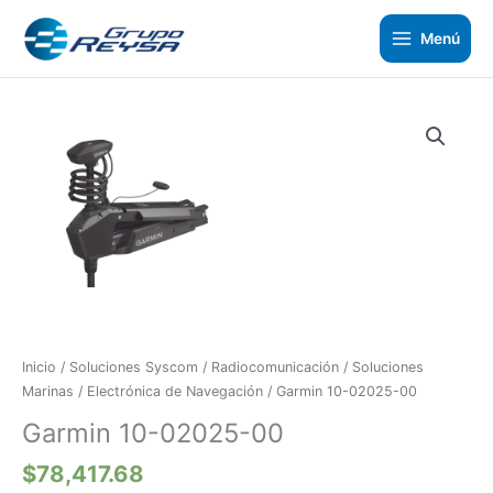
Ir
al
Menú
contenido
Garmin
10-
02025-
00
cantidad
Inicio
/
Soluciones Syscom
/
Radiocomunicación
/
Soluciones
Marinas
/
Electrónica de Navegación
/ Garmin 10-02025-00
Garmin 10-02025-00
$
78,417.68