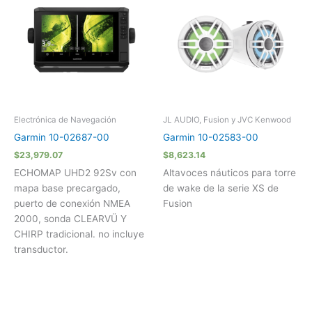
Electrónica de Navegación
JL AUDIO, Fusion y JVC Kenwood
Garmin 10-02687-00
Garmin 10-02583-00
$
23,979.07
$
8,623.14
ECHOMAP UHD2 92Sv con
Altavoces náuticos para torre
mapa base precargado,
de wake de la serie XS de
puerto de conexión NMEA
Fusion
2000, sonda CLEARVÜ Y
CHIRP tradicional. no incluye
transductor.