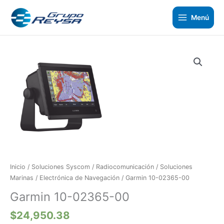
Ir
al
Menú
contenido
Garmin
10-
02365-
00
cantidad
Inicio
/
Soluciones Syscom
/
Radiocomunicación
/
Soluciones
Marinas
/
Electrónica de Navegación
/ Garmin 10-02365-00
Garmin 10-02365-00
$
24,950.38