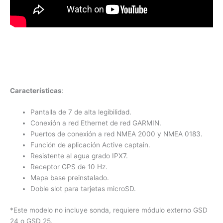
Características
:
Pantalla de 7 de alta legibilidad.
Conexión a red Ethernet de red GARMIN.
Puertos de conexión a red NMEA 2000 y NMEA 0183.
Función de aplicación Active captain.
Resistente al agua grado IPX7.
Receptor GPS de 10 Hz.
Mapa base preinstalado.
Doble slot para tarjetas microSD.
*Este modelo no incluye sonda, requiere módulo externo GSD
24 o GSD 25.