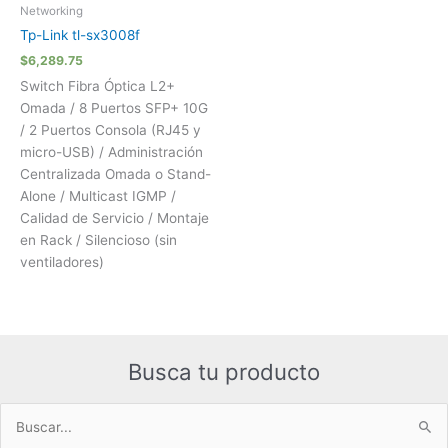
Networking
Tp-Link tl-sx3008f
$
6,289.75
Switch Fibra Óptica L2+
Omada / 8 Puertos SFP+ 10G
/ 2 Puertos Consola (RJ45 y
micro-USB) / Administración
Centralizada Omada o Stand-
Alone / Multicast IGMP /
Calidad de Servicio / Montaje
en Rack / Silencioso (sin
ventiladores)
Busca tu producto
Buscar