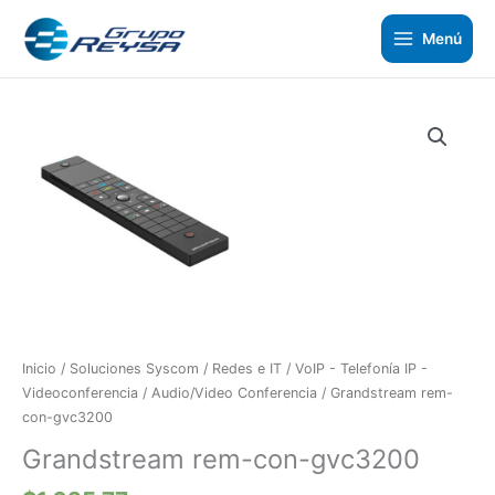
Ir
al
Menú
contenido
Grandstream
rem-
con-
gvc3200
cantidad
Inicio
/
Soluciones Syscom
/
Redes e IT
/
VoIP - Telefonía IP -
Videoconferencia
/
Audio/Video Conferencia
/ Grandstream rem-
con-gvc3200
Grandstream rem-con-gvc3200