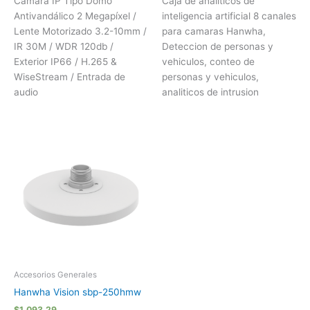
Cámara IP Tipo Domo
Caja de analiticos de
Antivandálico 2 Megapíxel /
inteligencia artificial 8 canales
Lente Motorizado 3.2-10mm /
para camaras Hanwha,
IR 30M / WDR 120db /
Deteccion de personas y
Exterior IP66 / H.265 &
vehiculos, conteo de
WiseStream / Entrada de
personas y vehiculos,
audio
analiticos de intrusion
Accesorios Generales
Hanwha Vision sbp-250hmw
$
1,093.29