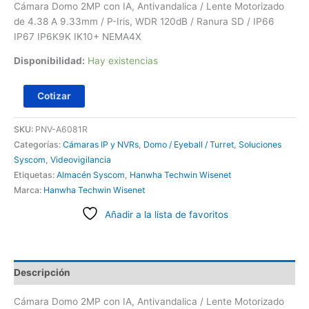
Cámara Domo 2MP con IA, Antivandalica / Lente Motorizado
de 4.38 A 9.33mm / P-Iris, WDR 120dB / Ranura SD / IP66
IP67 IP6K9K IK10+ NEMA4X
Disponibilidad:
Hay existencias
Cotizar
SKU:
PNV-A6081R
Categorías:
Cámaras IP y NVRs
,
Domo / Eyeball / Turret
,
Soluciones
Syscom
,
Videovigilancia
Etiquetas:
Almacén Syscom
,
Hanwha Techwin Wisenet
Marca:
Hanwha Techwin Wisenet
Añadir a la lista de favoritos
Descripción
Cámara Domo 2MP con IA, Antivandalica / Lente Motorizado