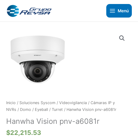
Ir
al
Menú
contenido
Hanwha
Vision
pnv-
a6081r
cantidad
Inicio
/
Soluciones Syscom
/
Videovigilancia
/
Cámaras IP y
NVRs
/
Domo / Eyeball / Turret
/ Hanwha Vision pnv-a6081r
Hanwha Vision pnv-a6081r
$
22,215.53