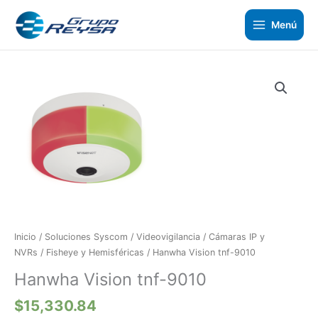
Ir
al
Menú
contenido
Hanwha
Vision
tnf-
9010
cantidad
Inicio
/
Soluciones Syscom
/
Videovigilancia
/
Cámaras IP y
NVRs
/
Fisheye y Hemisféricas
/ Hanwha Vision tnf-9010
Hanwha Vision tnf-9010
$
15,330.84