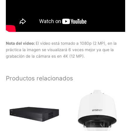
Nota del video:
El video está tomado a 1080p (2 MP), en la
práctica la imagen se visualizará 6 veces mejor ya que la
grabación de la cámara es en 4K (12 MP).
Productos relacionados