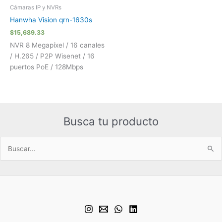
Cámaras IP y NVRs
Hanwha Vision qrn-1630s
$
15,689.33
NVR 8 Megapíxel / 16 canales
/ H.265 / P2P Wisenet / 16
puertos PoE / 128Mbps
Busca tu producto
Buscar
por: