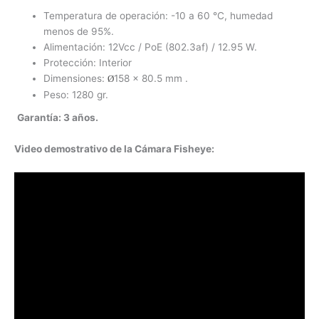
Temperatura de operación: -10 a 60 °C, humedad
menos de 95%.
Alimentación: 12Vcc / PoE (802.3af) / 12.95 W.
Protección: Interior
Dimensiones:
158 × 80.5 mm .
Ø
Peso: 1280 gr.
Garantía: 3 años.
Video demostrativo de la Cámara Fisheye: