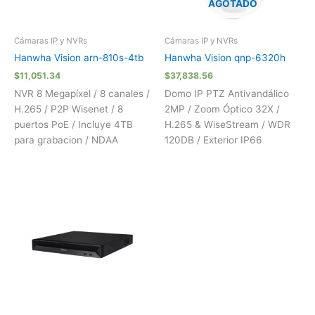
AGOTADO
Cámaras IP y NVRs
Cámaras IP y NVRs
Hanwha Vision arn-810s-4tb
Hanwha Vision qnp-6320h
$
11,051.34
$
37,838.56
NVR 8 Megapíxel / 8 canales /
Domo IP PTZ Antivandálico
H.265 / P2P Wisenet / 8
2MP / Zoom Óptico 32X /
puertos PoE / Incluye 4TB
H.265 & WiseStream / WDR
para grabacion / NDAA
120DB / Exterior IP66