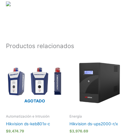
Productos relacionados
AGOTADO
Automatización e Intrusión
Energía
Hikvision ds-keb801x-c
Hikvision ds-ups2000-r/x
$
9,474.79
$
3,976.69