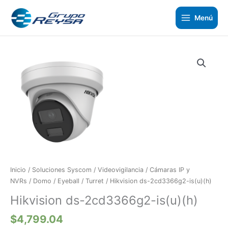
Ir
al
Menú
contenido
Hikvision
ds-
2cd3366g2-
is(u)
(h)
cantidad
Inicio
/
Soluciones Syscom
/
Videovigilancia
/
Cámaras IP y
NVRs
/
Domo / Eyeball / Turret
/ Hikvision ds-2cd3366g2-is(u)(h)
Hikvision ds-2cd3366g2-is(u)(h)
$
4,799.04