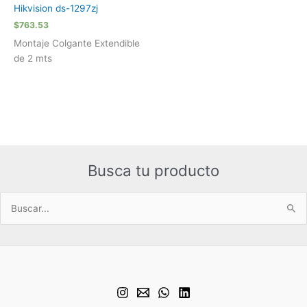
Hikvision ds-1297zj
$
763.53
Montaje Colgante Extendible
de 2 mts
Busca tu producto
Buscar
por: