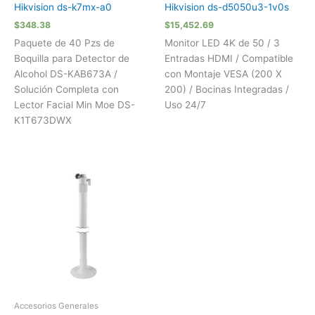
Hikvision ds-k7mx-a0
Hikvision ds-d5050u3-1v0s
$
348.38
$
15,452.69
Paquete de 40 Pzs de
Monitor LED 4K de 50 / 3
Boquilla para Detector de
Entradas HDMI / Compatible
Alcohol DS-KAB673A /
con Montaje VESA (200 X
Solución Completa con
200) / Bocinas Integradas /
Lector Facial Min Moe DS-
Uso 24/7
K1T673DWX
Accesorios Generales