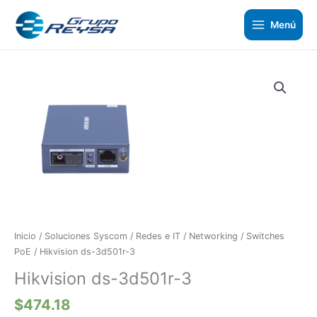
Ir
al
Menú
contenido
Hikvision
ds-
3d501r-
3
cantidad
Inicio
/
Soluciones Syscom
/
Redes e IT
/
Networking
/
Switches
PoE
/ Hikvision ds-3d501r-3
Hikvision ds-3d501r-3
$
474.18