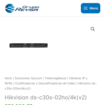
Ir
al
Menú
contenido
Hikvision
ds-
c30s-
02ho/4k(v2)
cantidad
Inicio
/
Soluciones Syscom
/
Videovigilancia
/
Cámaras IP y
NVRs
/
Codificadores y Decodificadores de Video
/ Hikvision ds-
c30s-02ho/4k(v2)
Hikvision ds-c30s-02ho/4k(v2)