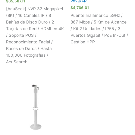
5acg/2p
$
65,587.11
$
4,766.01
[AcuSeek] NVR 32 Megapixel
(8K) / 16 Canales IP / 8
Puente Inalámbrico 5GHz /
Bahías de Disco Duro / 2
867 Mbps / 5 Km de Alcance
Tarjetas de Red / HDMI en 4K
/ Kit 2 Unidades / IP55 / 3
/ Soporta POS /
Puertos Gigabit / PoE In-Out /
Reconocimiento Facial /
Gestión HPP
Bases de Datos / Hasta
100,000 Fotografías /
AcuSearch