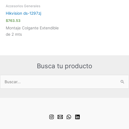
Accesorios Generales
Hikvision ds-1297zj
$
763.53
Montaje Colgante Extendible
de 2 mts
Busca tu producto
Buscar
por: