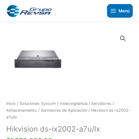
Ir
al
Menú
contenido
Hikvision
ds-
ix2002-
a7u/lx
cantidad
Inicio
/
Soluciones Syscom
/
Videovigilancia
/
Servidores /
Almacenamiento
/
Servidores de Aplicación
/ Hikvision ds-ix2002-
a7u/lx
Hikvision ds-ix2002-a7u/lx