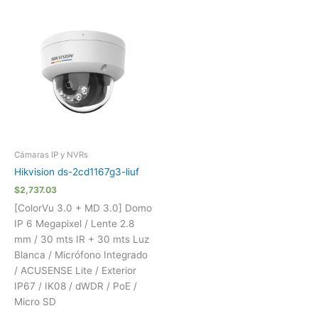
Cámaras IP y NVRs
Hikvision ds-2cd1167g3-liuf
$
2,737.03
[ColorVu 3.0 + MD 3.0] Domo
IP 6 Megapixel / Lente 2.8
mm / 30 mts IR + 30 mts Luz
Blanca / Micrófono Integrado
/ ACUSENSE Lite / Exterior
IP67 / IK08 / dWDR / PoE /
Micro SD