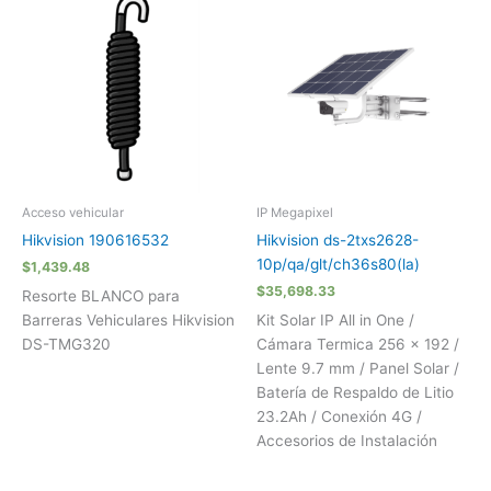
Acceso vehicular
IP Megapixel
Hikvision 190616532
Hikvision ds-2txs2628-
10p/qa/glt/ch36s80(la)
$
1,439.48
$
35,698.33
Resorte BLANCO para
Barreras Vehiculares Hikvision
Kit Solar IP All in One /
DS-TMG320
Cámara Termica 256 × 192 /
Lente 9.7 mm / Panel Solar /
Batería de Respaldo de Litio
23.2Ah / Conexión 4G /
Accesorios de Instalación