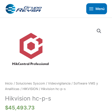
Ir
al
Menú
contenido
Hikvision
hc-
p-
s
cantidad
Inicio
/
Soluciones Syscom
/
Videovigilancia
/
Software VMS y
Analíticas
/
HIKVISION
/ Hikvision hc-p-s
Hikvision hc-p-s
$
45,493.73