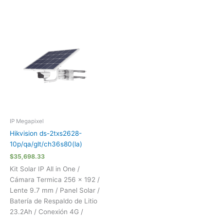
IP Megapixel
Hikvision ds-2txs2628-
10p/qa/glt/ch36s80(la)
$
35,698.33
Kit Solar IP All in One /
Cámara Termica 256 × 192 /
Lente 9.7 mm / Panel Solar /
Batería de Respaldo de Litio
23.2Ah / Conexión 4G /