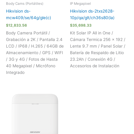
Body Cams (Portátiles)
IP Megapixel
Hikvision ds-
Hikvision ds-2txs2628-
mcw409/se/64g/gle(c)
10p/qa/glt/ch36s80(la)
$
12,833.56
$
35,698.33
Body Camera Portátil /
Kit Solar IP All in One /
Grabación a 2K / Pantalla 2.4
Cámara Termica 256 × 192 /
LCD / IP68 / H.265 / 64GB de
Lente 9.7 mm / Panel Solar /
Almacenamiento / GPS / WIFI
Batería de Respaldo de Litio
/ 3G y 4G / Fotos de Hasta
23.2Ah / Conexión 4G /
40 Megapixel / Micrófono
Accesorios de Instalación
Integrado