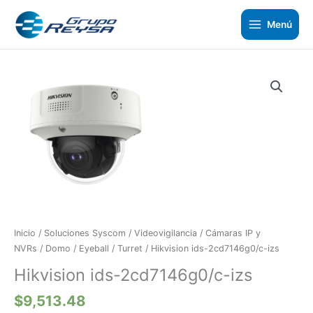
Ir
al
Menú
contenido
Hikvision
ids-
2cd7146g0/c-
izs
cantidad
Inicio
/
Soluciones Syscom
/
Videovigilancia
/
Cámaras IP y
NVRs
/
Domo / Eyeball / Turret
/ Hikvision ids-2cd7146g0/c-izs
Hikvision ids-2cd7146g0/c-izs
$
9,513.48