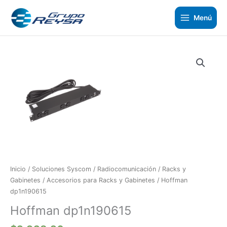
Ir
al
Menú
contenido
Hoffman
dp1n190615
cantidad
Inicio
/
Soluciones Syscom
/
Radiocomunicación
/
Racks y
Gabinetes
/
Accesorios para Racks y Gabinetes
/ Hoffman
dp1n190615
Hoffman dp1n190615