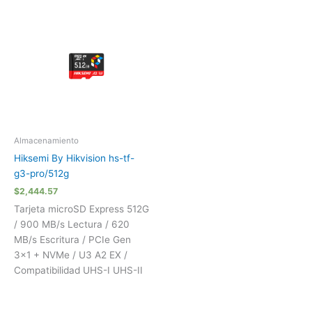
Almacenamiento
Hiksemi By Hikvision hs-tf-
g3-pro/512g
$
2,444.57
Tarjeta microSD Express 512G
/ 900 MB/s Lectura / 620
MB/s Escritura / PCIe Gen
3×1 + NVMe / U3 A2 EX /
Compatibilidad UHS-I UHS-II