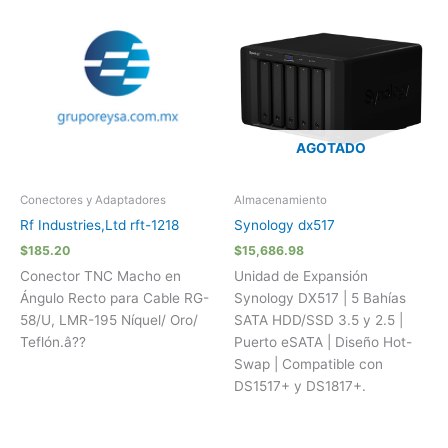
AGOTADO
Conectores y Adaptadores
Almacenamiento
Rf Industries,Ltd rft-1218
Synology dx517
$
185.20
$
15,686.98
Conector TNC Macho en
Unidad de Expansión
Ángulo Recto para Cable RG-
Synology DX517 | 5 Bahías
58/U, LMR-195 Níquel/ Oro/
SATA HDD/SSD 3.5 y 2.5 |
Teflón.â??
Puerto eSATA | Diseño Hot-
Swap | Compatible con
DS1517+ y DS1817+.