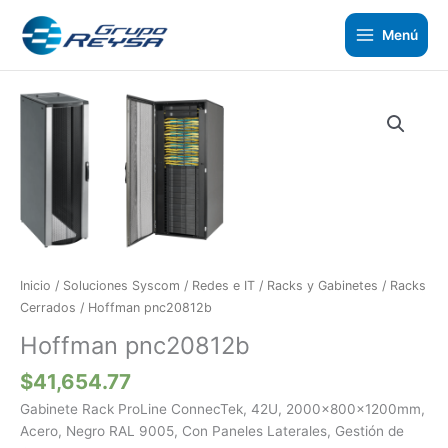
Ir
al
Menú
contenido
Hoffman
pnc20812b
cantidad
Inicio
/
Soluciones Syscom
/
Redes e IT
/
Racks y Gabinetes
/
Racks
Cerrados
/ Hoffman pnc20812b
Hoffman pnc20812b
$
41,654.77
Gabinete Rack ProLine ConnecTek, 42U, 2000x800x1200mm,
Acero, Negro RAL 9005, Con Paneles Laterales, Gestión de