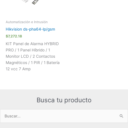
Automatización e Intrusión
Hikvision ds-pha64-lp/gsm
$
7,272.18
KIT Panel de Alarma HYBRID
PRO / 1 Panel Híbrido / 1
Monitor LCD / 2 Contactos
Magnéticos / 1 PIR / 1 Batería
12 vcc 7 Amp
Busca tu producto
Buscar
por: