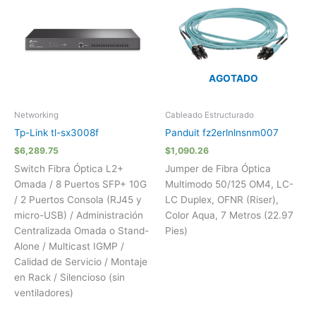
AGOTADO
Networking
Cableado Estructurado
Tp-Link tl-sx3008f
Panduit fz2erlnlnsnm007
$
6,289.75
$
1,090.26
Switch Fibra Óptica L2+
Jumper de Fibra Óptica
Omada / 8 Puertos SFP+ 10G
Multimodo 50/125 OM4, LC-
/ 2 Puertos Consola (RJ45 y
LC Duplex, OFNR (Riser),
micro-USB) / Administración
Color Aqua, 7 Metros (22.97
Centralizada Omada o Stand-
Pies)
Alone / Multicast IGMP /
Calidad de Servicio / Montaje
en Rack / Silencioso (sin
ventiladores)