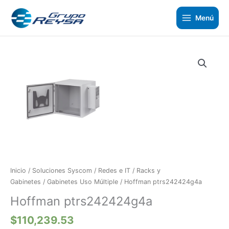
Ir
al
Menú
contenido
Hoffman
ptrs242424g4a
cantidad
Inicio
/
Soluciones Syscom
/
Redes e IT
/
Racks y
Gabinetes
/
Gabinetes Uso Múltiple
/ Hoffman ptrs242424g4a
Hoffman ptrs242424g4a
$
110,239.53