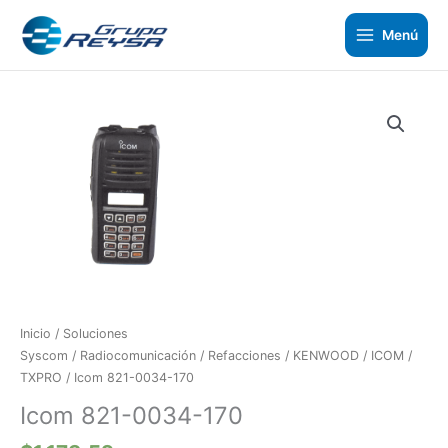
Ir
al
Menú
contenido
Icom
821-
0034-
170
cantidad
Inicio
/
Soluciones
Syscom
/
Radiocomunicación
/
Refacciones
/
KENWOOD / ICOM /
TXPRO
/ Icom 821-0034-170
Icom 821-0034-170