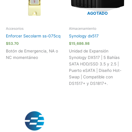
AGOTADO
Accesorios
Almacenamiento
Enforcer Secolarm ss-075cq
Synology dx517
$
53.70
$
15,686.98
Botón de Emergencia, NA o
Unidad de Expansión
NC momentáneo
Synology DX517 | 5 Bahías
SATA HDD/SSD 3.5 y 2.5 |
Puerto eSATA | Diseño Hot-
Swap | Compatible con
DS1517+ y DS1817+.