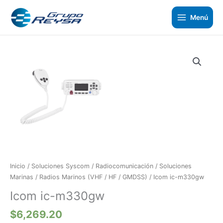
Ir
al
Menú
contenido
Icom
ic-
m330gw
cantidad
Inicio
/
Soluciones Syscom
/
Radiocomunicación
/
Soluciones
Marinas
/
Radios Marinos (VHF / HF / GMDSS)
/ Icom ic-m330gw
Icom ic-m330gw
$
6,269.20