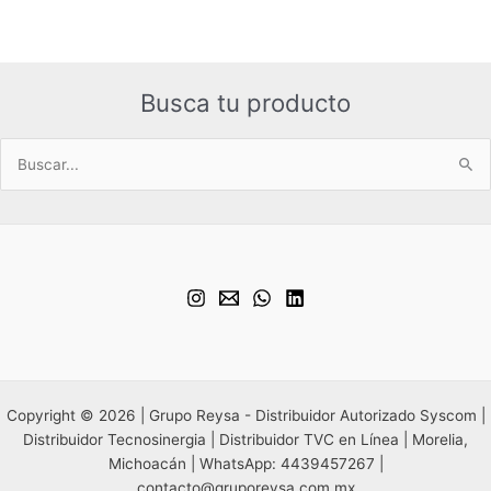
Busca tu producto
Buscar
por:
Copyright © 2026 | Grupo Reysa - Distribuidor Autorizado Syscom |
Distribuidor Tecnosinergia | Distribuidor TVC en Línea | Morelia,
Michoacán | WhatsApp: 4439457267 |
contacto@gruporeysa.com.mx