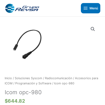
Ir
al
Menú
contenido
Icom
opc-
980
cantidad
Inicio
/
Soluciones Syscom
/
Radiocomunicación
/
Accesorios para
ICOM
/
Programación y Software
/ Icom opc-980
Icom opc-980
$
644.82