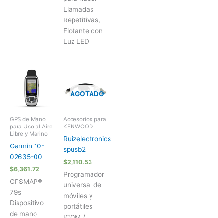
Llamadas
Repetitivas,
Flotante con
Luz LED
AGOTADO
GPS de Mano
Accesorios para
para Uso al Aire
KENWOOD
Libre y Marino
Ruizelectronics
Garmin 10-
spusb2
02635-00
$
2,110.53
$
6,361.72
Programador
GPSMAP®
universal de
79s
móviles y
Dispositivo
portátiles
de mano
ICOM /