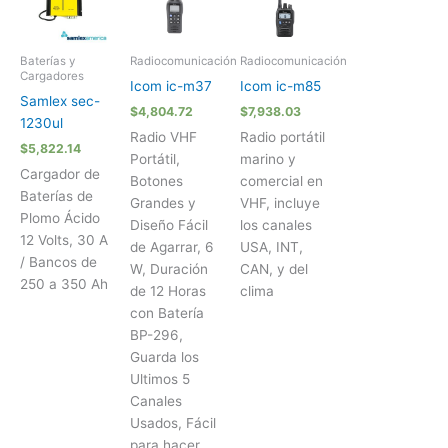
Baterías y
Radiocomunicación
Radiocomunicación
Cargadores
Icom ic-m37
Icom ic-m85
Samlex sec-
$
4,804.72
$
7,938.03
1230ul
Radio VHF
Radio portátil
$
5,822.14
Portátil,
marino y
Cargador de
Botones
comercial en
Baterías de
Grandes y
VHF, incluye
Plomo Ácido
Diseño Fácil
los canales
12 Volts, 30 A
de Agarrar, 6
USA, INT,
/ Bancos de
W, Duración
CAN, y del
250 a 350 Ah
de 12 Horas
clima
con Batería
BP-296,
Guarda los
Ultimos 5
Canales
Usados, Fácil
para hacer