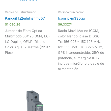
Cableado Estructurado
Radiocomunicación
Panduit fz2erlnlnsnm007
Icom ic-m330gw
$
1,090.26
$
6,337.74
Jumper de Fibra Óptica
Radio Móvil Marino ICOM,
Multimodo 50/125 OM4, LC-
color blanco, clase D DSC.
LC Duplex, OFNR (Riser),
Tx: 156.025 – 157.425 MHz,
Color Aqua, 7 Metros (22.97
Rx: 156.050 – 163.275 MHz,
Pies)
GPS interconstruido, 25W de
potencia, sumergible IPX7
incluye micrófono y cable de
alimentación