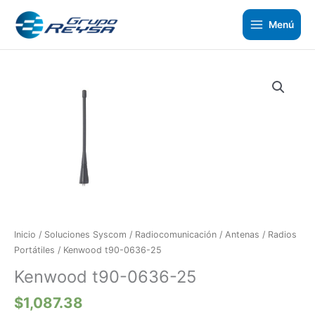
Ir
al
Menú
contenido
Inicio
/
Soluciones Syscom
/
Radiocomunicación
/
Antenas
/
Radios
Portátiles
/ Kenwood t90-0636-25
Kenwood t90-0636-25
$
1,087.38