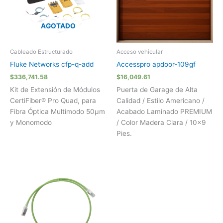
AGOTADO
Cableado Estructurado
Acceso vehicular
Fluke Networks cfp-q-add
Accesspro apdoor-109gf
$
336,741.58
$
16,049.61
Kit de Extensión de Módulos
Puerta de Garage de Alta
CertiFiber® Pro Quad, para
Calidad / Estilo Americano /
Fibra Óptica Multimodo 50µm
Acabado Laminado PREMIUM
y Monomodo
/ Color Madera Clara / 10×9
Pies.