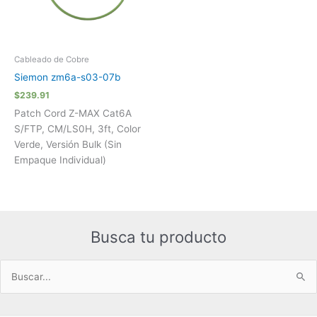
Cableado de Cobre
Siemon zm6a-s03-07b
$
239.91
Patch Cord Z-MAX Cat6A
S/FTP, CM/LS0H, 3ft, Color
Verde, Versión Bulk (Sin
Empaque Individual)
Busca tu producto
Buscar
por: