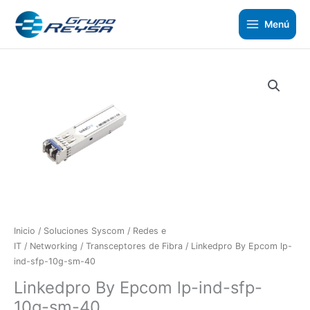
Ir
al
Menú
contenido
Inicio
/
Soluciones Syscom
/
Redes e
IT
/
Networking
/
Transceptores de Fibra
/ Linkedpro By Epcom lp-
ind-sfp-10g-sm-40
Linkedpro By Epcom lp-ind-sfp-
10g-sm-40