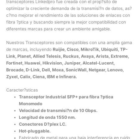
transceptores Linkedpro fue creada con el prop?sito de
optimizar la creciente demanda de la transmisi?n de datos, as?
c?mo mejorar el rendimiento de las soluciones de enlaces con
fibra ?ptica y buscando siempre la mejor compatibilidad con
diferentes marcas para crear un ambiente amigable.
Nuestros Transceptores son compatibles con una amplia gama
de marcas, incluyendo
Ruijie, Cisco, MikroTik, Ubiquiti, TP-
Link, Planet, Allied Telesis, Ruckus, Avaya, Arista, Extreme,
Fortinet, Huawei, Hikvision, Juniper, Alcatel-Lucent,
Brocade, D-Link, Dell, Moxa, SonicWall, Netgear, Lenovo,
Zyxel, Calix, Ciena, IBM e Infinera.
Caracter?sticas
Transceptor Industrial SFP+ para fibra ?ptica
Monomodo
Velocidad de transmisi?n de 10 Gbps.
Longitud de onda 1550 nm.
Conectores D?plex LC.
Hot-pluggable.
Fabricado de metal para una baja interferencia en ruido