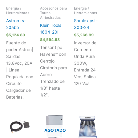
Energía /
Accesorios para
Energía /
Herramientas
Torres
Herramientas
Arriostradas
Astron rs-
Samlex pst-
Klein Tools
20abb
300-24
1604-20l
$
5,124.80
$
5,266.99
$
4,594.98
Fuente de
Inversor de
Tensor tipo
poder Astron|
Corriente
Havens™ con
Salidas
Onda Pura
Cerrojo
13.8Vcc, 20A
300W,
Giratorio para
| Lineal
Entrada 24
Acero
Regulada con
Vcc, Salida
Trenzado de
Circuito
120 Vca
1/8″ hasta
Cargador de
1/2″.
Baterías.
AGOTADO