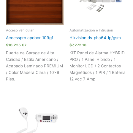
Acceso vehicular
Automatización e Intrusión
Accesspro apdoor-109gf
Hikvision ds-pha64-lp/gsm
$
16,225.07
$
7,272.18
Puerta de Garage de Alta
KIT Panel de Alarma HYBRID
Calidad / Estilo Americano /
PRO / 1 Panel Híbrido / 1
Acabado Laminado PREMIUM
Monitor LCD / 2 Contactos
/ Color Madera Clara / 10×9
Magnéticos / 1 PIR / 1 Batería
Pies.
12 vcc 7 Amp