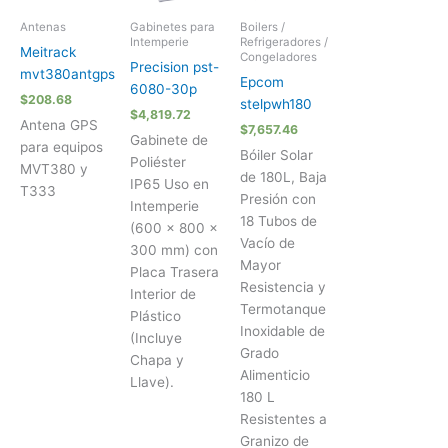
Antenas
Gabinetes para
Boilers /
Intemperie
Refrigeradores /
Meitrack
Congeladores
Precision pst-
mvt380antgps
Epcom
6080-30p
$
208.68
stelpwh180
$
4,819.72
Antena GPS
$
7,657.46
Gabinete de
para equipos
Bóiler Solar
Poliéster
MVT380 y
de 180L, Baja
IP65 Uso en
T333
Presión con
Intemperie
18 Tubos de
(600 x 800 x
Vacío de
300 mm) con
Mayor
Placa Trasera
Resistencia y
Interior de
Termotanque
Plástico
Inoxidable de
(Incluye
Grado
Chapa y
Alimenticio
Llave).
180 L
Resistentes a
Granizo de