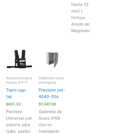
Hasta 25
mm/ l,
Incluye
Anodo de
Magnesio
Accesorios para
Gabinetes para
Hytera (HYT)
Intemperie
Txpro cpp-
Precision pst-
txp
4040-20a
$
631.33
$
1,047.36
Pechera
Gabinete de
Universal con
Acero IP66
soporte para
Uso en
radio, sostén
Intemperie