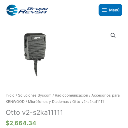
Ir
al
Menú
contenido
Otto
v2-
s2ka11111
cantidad
Inicio
/
Soluciones Syscom
/
Radiocomunicación
/
Accesorios para
KENWOOD
/
Micrófonos y Diademas
/ Otto v2-s2ka11111
Otto v2-s2ka11111
$
2,664.34