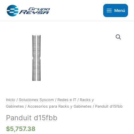
Ir
al
Menú
contenido
Panduit
d15fbb
cantidad
Inicio
/
Soluciones Syscom
/
Redes e IT
/
Racks y
Gabinetes
/
Accesorios para Racks y Gabinetes
/ Panduit d15fbb
Panduit d15fbb
$
5,757.38