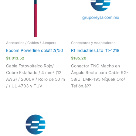
Accesorios / Cables / Jumpers
Conectores y Adaptadores
Epcom Powerline cblut12r/50
Rf Industries,Ltd rft-1218
$
1,013.52
$
185.20
Cable Fotovoltaico Rojo/
Conector TNC Macho en
Cobre Estañado / 4 mm² (12
Ángulo Recto para Cable RG-
AWG) / 2000V / Rollo de 50 m
58/U, LMR-195 Níquel/ Oro/
/ / UL 4703 y TUV
Teflón.â??