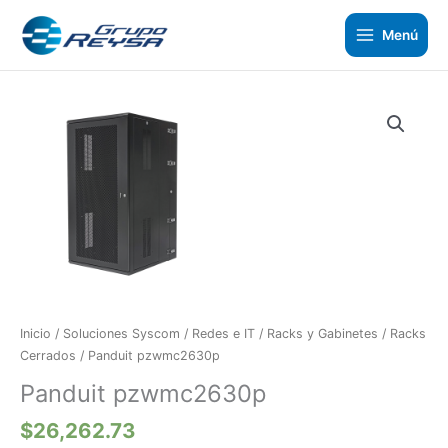
Ir
al
Menú
contenido
Panduit
pzwmc2630p
cantidad
Inicio
/
Soluciones Syscom
/
Redes e IT
/
Racks y Gabinetes
/
Racks
Cerrados
/ Panduit pzwmc2630p
Panduit pzwmc2630p
$
26,262.73