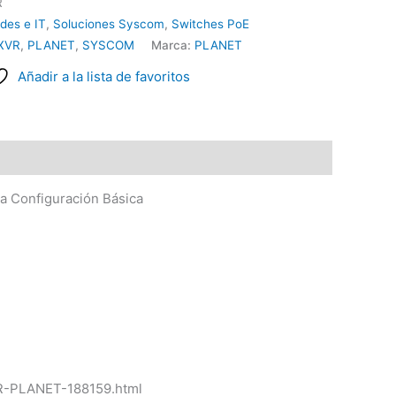
R
des e IT
,
Soluciones Syscom
,
Switches PoE
XVR
,
PLANET
,
SYSCOM
Marca:
PLANET
Añadir a la lista de favoritos
ra Configuración Básica
R-PLANET-188159.html