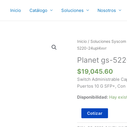
Inicio
Catálogo
Soluciones
Nosotros
Planet
Inicio
/
Soluciones Syscom
gs-
5220-24upl4xvr
5220-
Planet gs-52
24upl4xvr
cantidad
$
19,045.60
Switch Administrable Cap
Puertos 10 G SFP+, Con P
Disponibilidad:
Hay exis
Cotizar