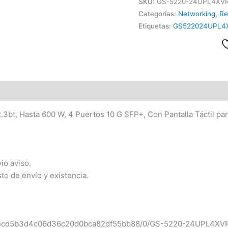
SKU:
GS-5220-24UPL4XV
Categorías:
Networking
,
Re
Etiquetas:
GS522024UPL4
.3bt, Hasta 600 W, 4 Puertos 10 G SFP+, Con Pantalla Táctil pa
io aviso.
sto de envío y existencia.
10/ecd5b3d4c06d36c20d0bca82df55bb88/0/GS-5220-24UPL4XV