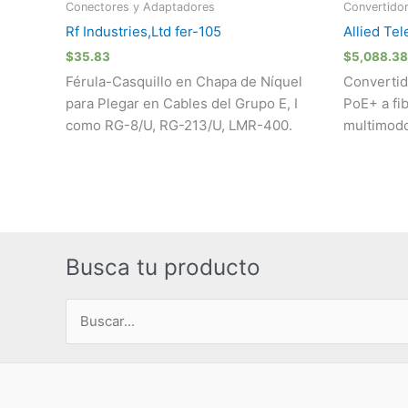
Conectores y Adaptadores
Convertido
Rf Industries,Ltd fer-105
Allied Te
$
35.83
$
5,088.38
Férula-Casquillo en Chapa de Níquel
Convertid
para Plegar en Cables del Grupo E, I
PoE+ a fib
como RG-8/U, RG-213/U, LMR-400.
multimodo
Busca tu producto
Buscar
por: