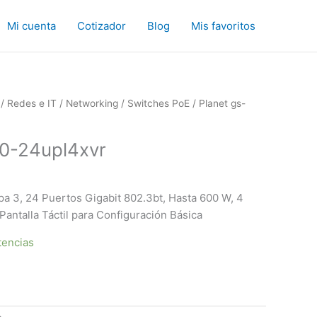
Mi cuenta
Cotizador
Blog
Mis favoritos
/
Redes e IT
/
Networking
/
Switches PoE
/ Planet gs-
20-24upl4xvr
a 3, 24 Puertos Gigabit 802.3bt, Hasta 600 W, 4
antalla Táctil para Configuración Básica
tencias