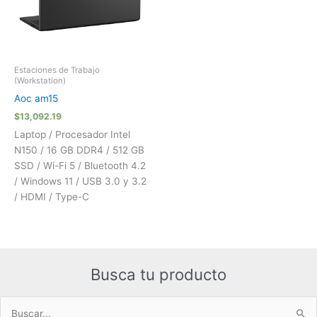
Estaciones de Trabajo
(Workstation)
Aoc am15
$
13,092.19
Laptop / Procesador Intel
N150 / 16 GB DDR4 / 512 GB
SSD / Wi-Fi 5 / Bluetooth 4.2
/ Windows 11 / USB 3.0 y 3.2
/ HDMI / Type-C
Busca tu producto
Buscar