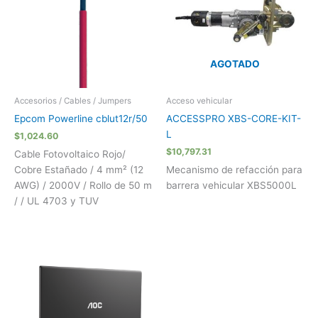
AGOTADO
Accesorios / Cables / Jumpers
Acceso vehicular
Epcom Powerline cblut12r/50
ACCESSPRO XBS-CORE-KIT-
L
$
1,024.60
$
10,797.31
Cable Fotovoltaico Rojo/
Cobre Estañado / 4 mm² (12
Mecanismo de refacción para
AWG) / 2000V / Rollo de 50 m
barrera vehicular XBS5000L
/ / UL 4703 y TUV