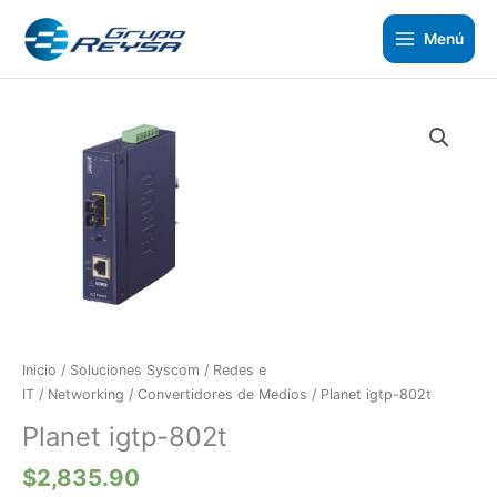
Ir
al
Menú
contenido
Inicio
/
Soluciones Syscom
/
Redes e
IT
/
Networking
/
Convertidores de Medios
/ Planet igtp-802t
Planet igtp-802t
$
2,835.90