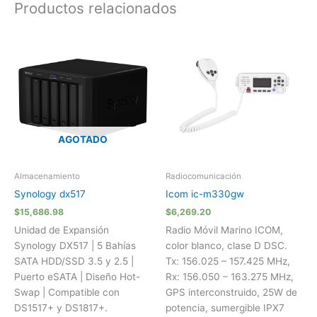
Productos relacionados
AGOTADO
Almacenamiento
Radiocomunicación
Synology dx517
Icom ic-m330gw
$
15,686.98
$
6,269.20
Unidad de Expansión
Radio Móvil Marino ICOM,
Synology DX517 | 5 Bahías
color blanco, clase D DSC.
SATA HDD/SSD 3.5 y 2.5 |
Tx: 156.025 – 157.425 MHz,
Puerto eSATA | Diseño Hot-
Rx: 156.050 – 163.275 MHz,
Swap | Compatible con
GPS interconstruido, 25W de
DS1517+ y DS1817+.
potencia, sumergible IPX7