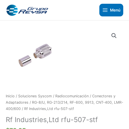
Ir
al
Menú
contenido
Rf
Industries,Ltd
rfu-
507-
stf
cantidad
Inicio
/
Soluciones Syscom
/
Radiocomunicación
/
Conectores y
Adaptadores
/
RG-8/U, RG-213/214, RF-600, 9913, CNT-400, LMR-
400/600
/ Rf Industries,Ltd rfu-507-stf
Rf Industries,Ltd rfu-507-stf