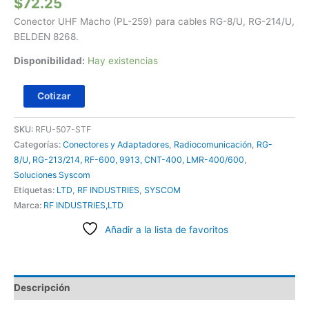
$
72.25
Conector UHF Macho (PL-259) para cables RG-8/U, RG-214/U,
BELDEN 8268.
Disponibilidad:
Hay existencias
Cotizar
SKU:
RFU-507-STF
Categorías:
Conectores y Adaptadores
,
Radiocomunicación
,
RG-
8/U, RG-213/214, RF-600, 9913, CNT-400, LMR-400/600
,
Soluciones Syscom
Etiquetas:
LTD
,
RF INDUSTRIES
,
SYSCOM
Marca:
RF INDUSTRIES,LTD
Añadir a la lista de favoritos
Descripción