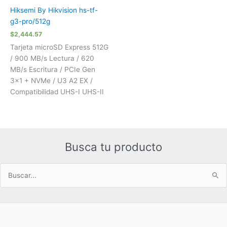
Hiksemi By Hikvision hs-tf-
g3-pro/512g
$
2,444.57
Tarjeta microSD Express 512G
/ 900 MB/s Lectura / 620
MB/s Escritura / PCIe Gen
3×1 + NVMe / U3 A2 EX /
Compatibilidad UHS-I UHS-II
Busca tu producto
Buscar
por: