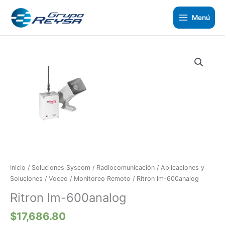
Ir
al
Menú
contenido
Ritron
lm-
600analog
cantidad
Inicio
/
Soluciones Syscom
/
Radiocomunicación
/
Aplicaciones y
Soluciones
/
Voceo / Monitoreo Remoto
/ Ritron lm-600analog
Ritron lm-600analog
$
17,686.80