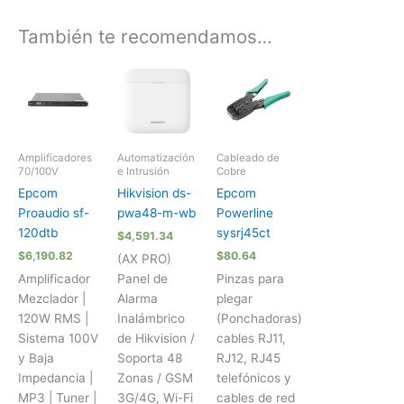
También te recomendamos…
Amplificadores
Automatización
Cableado de
70/100V
e Intrusión
Cobre
Epcom
Hikvision ds-
Epcom
Proaudio sf-
pwa48-m-wb
Powerline
120dtb
sysrj45ct
$
4,591.34
$
6,190.82
$
80.64
(AX PRO)
Amplificador
Panel de
Pinzas para
Mezclador |
Alarma
plegar
120W RMS |
Inalámbrico
(Ponchadoras)
Sistema 100V
de Hikvision /
cables RJ11,
y Baja
Soporta 48
RJ12, RJ45
Impedancia |
Zonas / GSM
telefónicos y
MP3 | Tuner |
3G/4G, Wi-Fi
cables de red