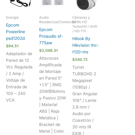
Energía
Audio
Cámaras y
Residencial/Comercial
DVRs HD
Epcom
TurboHD / AHD
Epcom
/ HD-TVI
Powerline
Proaudio sf-
psd1202d
Hilook By
775aw
Hikvision thc-
$
94.51
$
3,048.31
t120-ms
Adaptador de
Altavoces
$
340.72
Pared de 12
Amplificada
Vcc Regulada
Turret
de Montaje
/ 2 Amp /
TURBOHD 2
en Pared 5″
Voltaje de
Megapixel
+1.5″ | RMS
Entrada de
(1080p) /
20W@8ohms
100 – 240
Gran Angular
y Pasivo 20W
VCA
106° / Lente
| Material
2.8 mm /
ABS | Reja
Audio por
Metálica |
Coaxitron /
Bracket de
30 mts IR
Metal | Color
EXIR /