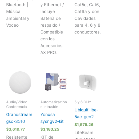
Bluetooth |
y Ethernet /
Cat5e, Cat6,
Música
Incluye
Cat6a y con
ambiental y
Batería de
Cavidades
Voceo
respaldo /
para 4, 6 y 8
Compatible
conductores.
con los
Accesorios
AX PRO.
Audio/Video
Automatización
5 y 6 GHz
Conferencia
e Intrusión
Ubiquiti lbe-
Grandstream
Yonusa
5ac-gen2
gsc-3510
sysngv2-kit
$
1,579.26
$
3,619.77
$
3,183.25
LiteBeam
Resistente
KIT de