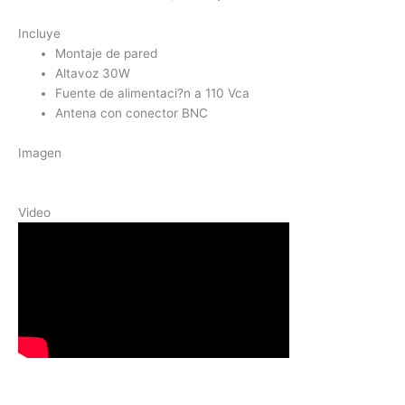
Incluye
Montaje de pared
Altavoz 30W
Fuente de alimentaci?n a 110 Vca
Antena con conector BNC
Imagen
Video