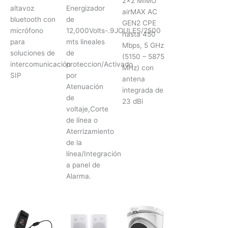
2×2 MIMO
altavoz
Energizador
airMAX AC
bluetooth con
de
GEN2 CPE
micrófono
12,000Volts-.9JOULES/2500
hasta 450
para
mts lineales
Mbps, 5 GHz
soluciones de
de
(5150 – 5875
intercomunicación
proteccion/Activado
MHz) con
SIP
por
antena
Atenuación
integrada de
de
23 dBi
voltaje,Corte
de línea o
Aterrizamiento
de la
línea/Integración
a panel de
Alarma.