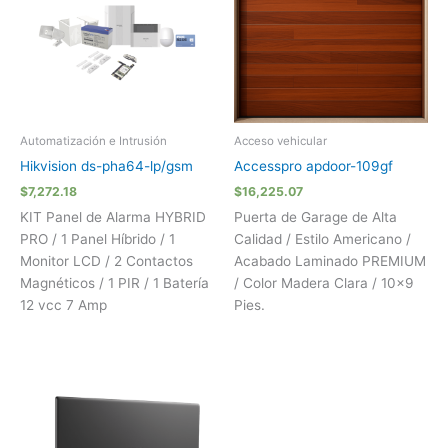
Automatización e Intrusión
Acceso vehicular
Hikvision ds-pha64-lp/gsm
Accesspro apdoor-109gf
$
7,272.18
$
16,225.07
KIT Panel de Alarma HYBRID
Puerta de Garage de Alta
PRO / 1 Panel Híbrido / 1
Calidad / Estilo Americano /
Monitor LCD / 2 Contactos
Acabado Laminado PREMIUM
Magnéticos / 1 PIR / 1 Batería
/ Color Madera Clara / 10×9
12 vcc 7 Amp
Pies.