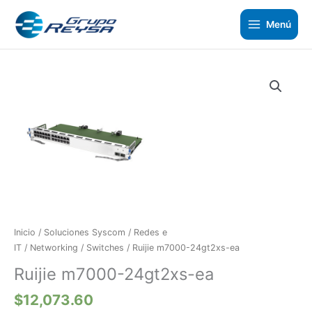
Ir
al
Menú
contenido
Ruijie
m7000-
24gt2xs-
ea
cantidad
Inicio
/
Soluciones Syscom
/
Redes e
IT
/
Networking
/
Switches
/ Ruijie m7000-24gt2xs-ea
Ruijie m7000-24gt2xs-ea
$
12,073.60