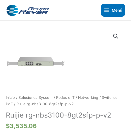
Ir
al
Menú
contenido
Ruijie
rg-
nbs3100-
8gt2sfp-
p-
v2
cantidad
Inicio
/
Soluciones Syscom
/
Redes e IT
/
Networking
/
Switches
PoE
/ Ruijie rg-nbs3100-8gt2sfp-p-v2
Ruijie rg-nbs3100-8gt2sfp-p-v2
$
3,535.06