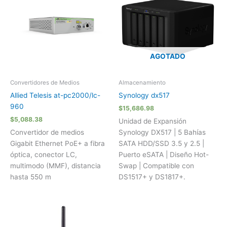
AGOTADO
Convertidores de Medios
Almacenamiento
Allied Telesis at-pc2000/lc-
Synology dx517
960
$
15,686.98
$
5,088.38
Unidad de Expansión
Convertidor de medios
Synology DX517 | 5 Bahías
Gigabit Ethernet PoE+ a fibra
SATA HDD/SSD 3.5 y 2.5 |
óptica, conector LC,
Puerto eSATA | Diseño Hot-
multimodo (MMF), distancia
Swap | Compatible con
hasta 550 m
DS1517+ y DS1817+.