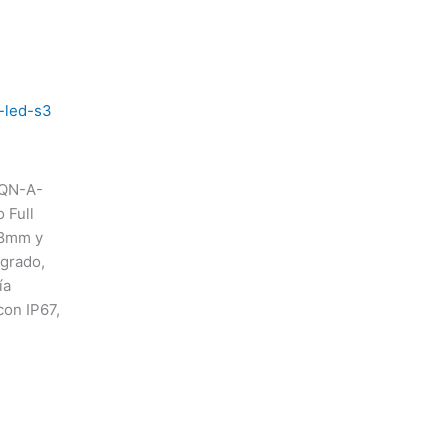
-led-s3
QN-A-
 Full
.8mm y
egrado,
ía
con IP67,