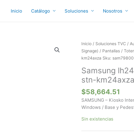
Inicio
Catálogo
Soluciones
Nosotros
Inicio
/
Soluciones TVC
/
Au
Signage)
/
Pantallas / Tot
km24axza Sku: sam79800
Samsung lh24
stn-km24axza
$
58,664.51
SAMSUNG – Kiosko Intera
Windows / Base y Pedest
Sin existencias