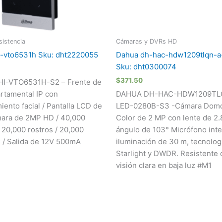
istencia
Cámaras y DVRs HD
i-vto6531h Sku: dht2220055
Dahua dh-hac-hdw1209tlqn-a
Sku: dht0300074
$
371.50
I-VTO6531H-S2 – Frente de
artamental IP con
DAHUA DH-HAC-HDW1209TL
iento facial / Pantalla LCD de
LED-0280B-S3 -Cámara Domo
mara de 2MP HD / 40,000
Color de 2 MP con lente de 2
 20,000 rostros / 20,000
ángulo de 103° Micrófono int
C / Salida de 12V 500mA
iluminación de 30 m, tecnolog
Starlight y DWDR. Resistente 
visión clara en baja luz #M1