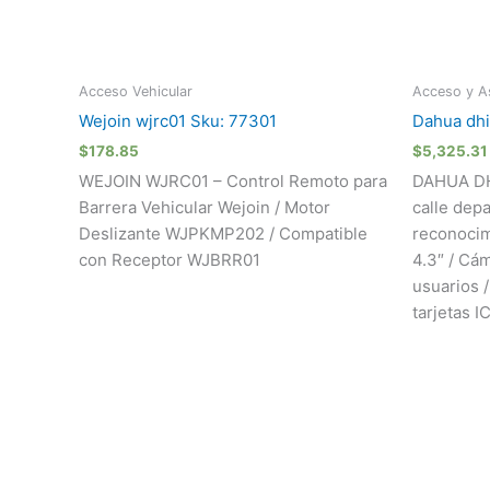
Acceso Vehicular
Acceso y As
Wejoin wjrc01 Sku: 77301
Dahua dh
$
178.85
$
5,325.31
WEJOIN WJRC01 – Control Remoto para
DAHUA DH
Barrera Vehicular Wejoin / Motor
calle dep
Deslizante WJPKMP202 / Compatible
reconocim
con Receptor WJBRR01
4.3″ / Cá
usuarios /
tarjetas I