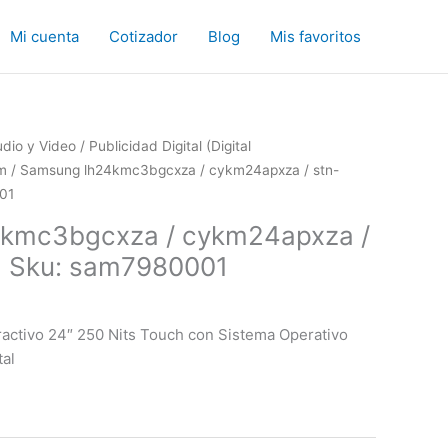
Mi cuenta
Cotizador
Blog
Mis favoritos
dio y Video
/
Publicidad Digital (Digital
em
/ Samsung lh24kmc3bgcxza / cykm24apxza / stn-
01
kmc3bgcxza / cykm24apxza /
 Sku: sam7980001
ctivo 24″ 250 Nits Touch con Sistema Operativo
al