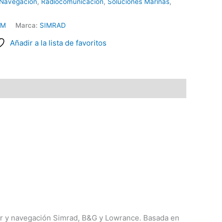
 Navegación
,
Radiocomunicación
,
Soluciones Marinas
,
OM
Marca:
SIMRAD
Añadir a la lista de favoritos
adar y navegación Simrad, B&G y Lowrance. Basada en