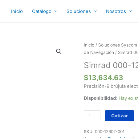
Inicio
Catálogo
Soluciones
Nosotros
Simrad
Inicio
/
Soluciones Syscom
000-
de Navegación
/ Simrad 0
12607-
Simrad 000-1
001
cantidad
$
13,634.63
Precisión-9 brújula elec
Disponibilidad:
Hay exis
Cotizar
SKU:
000-12607-001