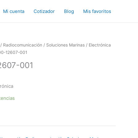
Mi cuenta
Cotizador
Blog
Mis favoritos
/
Radiocomunicación
/
Soluciones Marinas
/
Electrónica
00-12607-001
2607-001
trónica
tencias