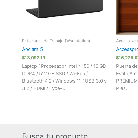
Estaciones de Trabajo (Workstation)
Acceso vehi
Aoc am15
Accesspr
$
13,092.19
$
16,225.0
Laptop / Procesador Intel N150 / 16 GB
Puerta de
DDR4 / 512 GB SSD / Wi-Fi 5 /
Estilo Am
Bluetooth 4.2 / Windows 11 / USB 3.0 y
PREMIUM /
3.2 / HDMI / Type-C
Pies.
Busca tu producto