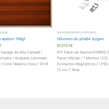
cular
Automatización e Intrusión
o apdoor-109gf
Hikvision ds-pha64-lp/gsm
7
$
7,272.18
 Garage de Alta Calidad /
KIT Panel de Alarma HYBRID P
ericano / Acabado Laminado
Panel Híbrido / 1 Monitor LCD 
 Color Madera Clara / 10×9
Contactos Magnéticos / 1 PIR /
12 vcc 7 Amp