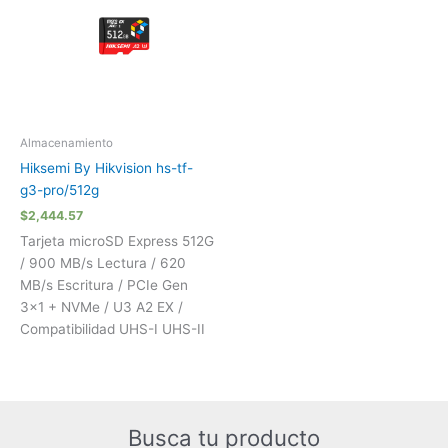
Almacenamiento
Hiksemi By Hikvision hs-tf-
g3-pro/512g
$
2,444.57
Tarjeta microSD Express 512G
/ 900 MB/s Lectura / 620
MB/s Escritura / PCIe Gen
3×1 + NVMe / U3 A2 EX /
Compatibilidad UHS-I UHS-II
Busca tu producto