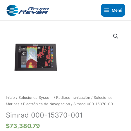
Ir
al
Menú
contenido
Simrad
000-
15370-
001
cantidad
Inicio
/
Soluciones Syscom
/
Radiocomunicación
/
Soluciones
Marinas
/
Electrónica de Navegación
/ Simrad 000-15370-001
Simrad 000-15370-001
$
73,380.79