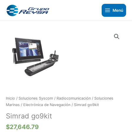
Ir
al
Menú
contenido
Inicio
/
Soluciones Syscom
/
Radiocomunicación
/
Soluciones
Marinas
/
Electrónica de Navegación
/ Simrad go9kit
Simrad go9kit
$
27,646.79