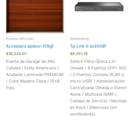
Acceso vehicular
Networking
Accesspro apdoor-109gf
Tp-Link tl-sx3008f
$
16,225.07
$
6,351.19
Puerta de Garage de Alta
Switch Fibra Óptica L2+
Calidad / Estilo Americano /
Omada / 8 Puertos SFP+ 10G
Acabado Laminado PREMIUM
/ 2 Puertos Consola (RJ45 y
/ Color Madera Clara / 10×9
micro-USB) / Administración
Pies.
Centralizada Omada o Stand-
Alone / Multicast IGMP /
Calidad de Servicio / Montaje
en Rack / Silencioso (sin
ventiladores)