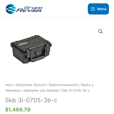
Ir
al
Menú
contenido
Skb
3i-
0705-
3b-
c
cantidad
Inicio
/
Soluciones Syscom
/
Radiocomunicación
/
Racks y
Gabinetes
/
Gabinetes Uso Múltiple
/ Skb 3i-0705-3b-c
Skb 3i-0705-3b-c
$
1,466.79