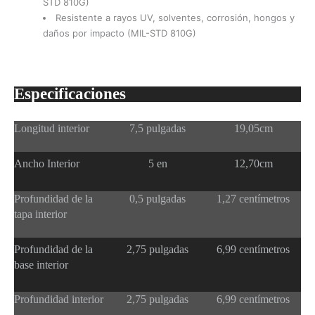
STD 810G)
Resistente a rayos UV, solventes, corrosión, hongos y
daños por impacto (MIL-STD 810G)
Especificaciones
Longitud interior
7,5 pulgadas
19,05cm
Ancho Interior
5 en
12,70cm
Profundidad de la
0,5 pulgadas
1,27 centímetros
tapa interior
Profundidad de la
2,75 pulgadas
6,99 centímetros
base interior
Profundidad interior
2,75 pulgadas
6,99 centímetros