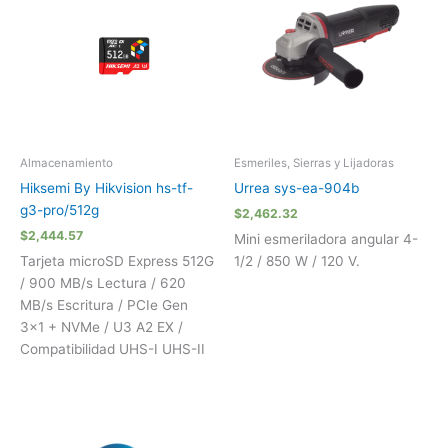
Almacenamiento
Esmeriles, Sierras y Lijadoras
Hiksemi By Hikvision hs-tf-
Urrea sys-ea-904b
g3-pro/512g
$
2,462.32
$
2,444.57
Mini esmeriladora angular 4-
Tarjeta microSD Express 512G
1/2 / 850 W / 120 V.
/ 900 MB/s Lectura / 620
MB/s Escritura / PCIe Gen
3×1 + NVMe / U3 A2 EX /
Compatibilidad UHS-I UHS-II