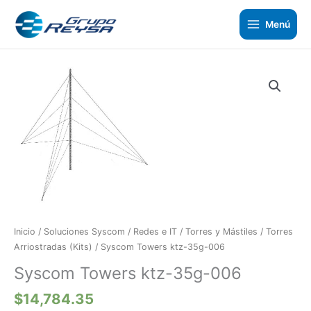
Ir
al
Menú
contenido
Syscom
Towers
ktz-
35g-
006
cantidad
Inicio
/
Soluciones Syscom
/
Redes e IT
/
Torres y Mástiles
/
Torres
Arriostradas (Kits)
/ Syscom Towers ktz-35g-006
Syscom Towers ktz-35g-006
$
14,784.35