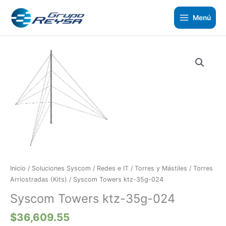
Ir
al
Menú
contenido
Syscom
Towers
ktz-
35g-
024
cantidad
Inicio
/
Soluciones Syscom
/
Redes e IT
/
Torres y Mástiles
/
Torres
Arriostradas (Kits)
/ Syscom Towers ktz-35g-024
Syscom Towers ktz-35g-024
$
36,609.55