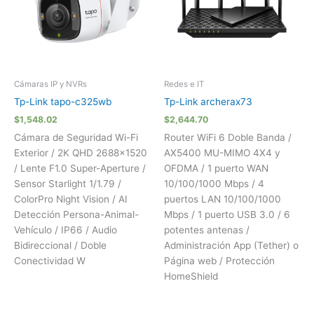
Cámaras IP y NVRs
Redes e IT
Tp-Link tapo-c325wb
Tp-Link archerax73
$
1,548.02
$
2,644.70
Cámara de Seguridad Wi-Fi
Router WiFi 6 Doble Banda /
Exterior / 2K QHD 2688×1520
AX5400 MU-MIMO 4X4 y
/ Lente F1.0 Super-Aperture /
OFDMA / 1 puerto WAN
Sensor Starlight 1/1.79 /
10/100/1000 Mbps / 4
ColorPro Night Vision / AI
puertos LAN 10/100/1000
Detección Persona-Animal-
Mbps / 1 puerto USB 3.0 / 6
Vehículo / IP66 / Audio
potentes antenas /
Bidireccional / Doble
Administración App (Tether) o
Conectividad W
Página web / Protección
HomeShield