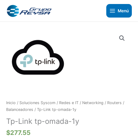
Ir
al
Menú
contenido
Tp-
Link
tp-
omada-
1y
cantidad
Inicio
/
Soluciones Syscom
/
Redes e IT
/
Networking
/
Routers /
Balanceadores
/ Tp-Link tp-omada-1y
Tp-Link tp-omada-1y
$
277.55