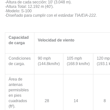
-Altura de cada sección: 10′ (3.048 m).
-Altura Total: 12.192 m (40′).
-Modelo: S-100
-Diseñado para cumplir con el estándar
TIA/EIA​-222.
Capacidad
Velocidad de viento
de carga
Condiciones
90 mph
105 mph
120 mp
de carga.
(144.8km/hr)
(168.9 km/hr)
(193.1 
Área de
antenas
permisibles
en pies
cuadrados
28
14
8
(ft²).