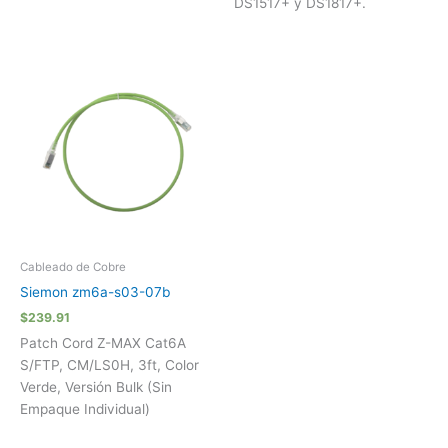
DS1517+ y DS1817+.
Cableado de Cobre
Siemon zm6a-s03-07b
$
239.91
Patch Cord Z-MAX Cat6A
S/FTP, CM/LS0H, 3ft, Color
Verde, Versión Bulk (Sin
Empaque Individual)