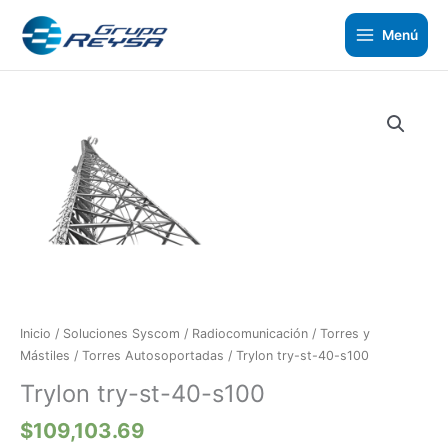
Ir
al
Menú
contenido
Trylon
try-
st-
40-
s100
cantidad
Inicio
/
Soluciones Syscom
/
Radiocomunicación
/
Torres y
Mástiles
/
Torres Autosoportadas
/ Trylon try-st-40-s100
Trylon try-st-40-s100
$
109,103.69