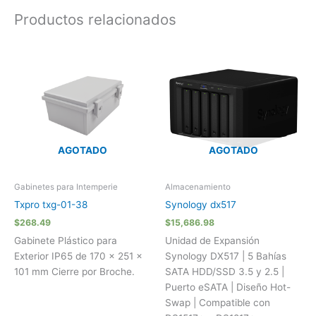
Productos relacionados
AGOTADO
AGOTADO
Gabinetes para Intemperie
Almacenamiento
Txpro txg-01-38
Synology dx517
$
268.49
$
15,686.98
Gabinete Plástico para
Unidad de Expansión
Exterior IP65 de 170 x 251 x
Synology DX517 | 5 Bahías
101 mm Cierre por Broche.
SATA HDD/SSD 3.5 y 2.5 |
Puerto eSATA | Diseño Hot-
Swap | Compatible con